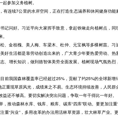
一起参加义务植树。
有连续7公里的水岸空间，正在打造生态涵养和休闲健身功能
记问好。习近平向大家挥手致意，拿起铁锹走向植树点，同
来。
、金枝槐、美人梅、车梁木、杜仲、元宝枫等多棵树苗。习
，美好生活都是靠劳动创造出来的，广大青少年要热爱劳动、热
意志、增长知识，做到德智体美劳全面发展。植树现场气氛热烈
前我国森林覆盖率已经超过25%，贡献了约25%的全球新增
沙地正重现草原风光，成绩来之不易。生态环境持续改善，人民群
效益还不够高。要切实解决突出问题，争取一年干得比一年好。
，推动森林水库、钱库、粮库、碳库“四库”联动。要更加注重“
注重“兴业”，多用改革的办法用活林草资源，壮大林草产业。更