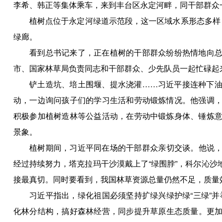
李希、韩正等集体乘车，来到丰台区永定河畔，同干部群众
植树点位于永定河绿道示范段，这一区域水系形态多样，
绿廊。
看到总书记来了，正在植树的干部群众纷纷热情地向总书
市、国家林草局负责同志和干部群众、少先队员一起忙碌起
铲土造坑、培土围堰、提水浇灌……习近平接连种下油松
动，一边询问孩子们的学习生活和劳动锻炼情况。他强调
积极参加植树造林等公益活动，在劳动中锻炼身体、锤炼
景象。
植树期间，习近平同在场的干部群众亲切交谈。他说，目
经过持续努力，塔克拉玛干沙漠戴上了“绿围脖”，科尔沁
接最真切。同时要看到，我国林草资源总量仍然不足，质量
习近平指出，绿化祖国必须坚持扩绿兴绿护绿“三绿”并举
化林分结构，搞好森林经营，同步提升草原生态质量。更加