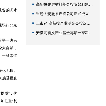
高新投先进材料基金投资普利凯项目成功落地淮北开工
兼备的滨水
重磅！安徽省产投公司正式成立
上市+1 高新投产业基金参投汉邦科技登陆科创板
现场的北京
安徽高新投产业基金再增一家科创板过会企业
近平一边劳
爱大自然，
，一派繁忙
绿化面积。
众感受最直
提质”，优
加注重“利