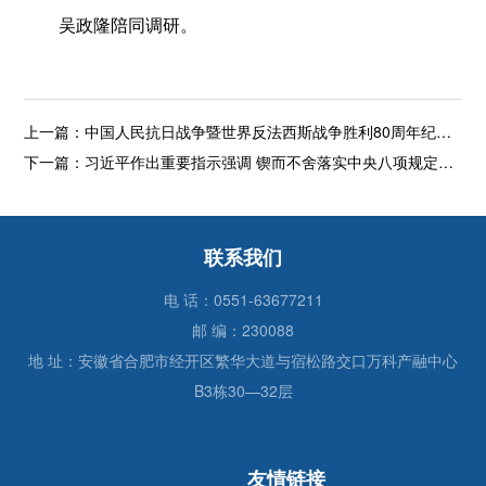
吴政隆陪同调研。
上一篇：
中国人民抗日战争暨世界反法西斯战争胜利80周年纪念活动总结会议在京举行 习近平亲切接见纪念活动筹办工作各方面代表 会议传达习近平关于纪念活动的重要讲话 对学习贯彻讲话精神作出部署 蔡奇参加接见并在总结会议上讲话
下一篇：
习近平作出重要指示强调 锲而不舍落实中央八项规定精神 推进作风建设常态化长效化 蔡奇主持中央党的建设工作领导小组会议并讲话 李希出席并讲话
联系我们
电 话：0551-63677211
邮 编：230088
地 址：安徽省合肥市经开区繁华大道与宿松路交口万科产融中心
B3栋30—32层
友情链接