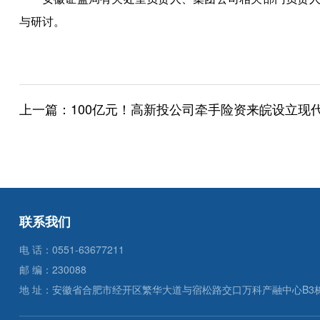
与研讨。
上一篇：
100亿元！高新投公司牵手险资来皖设立现代化产业
联系我们
电 话：0551-63677211
邮 编：230088
地 址：安徽省合肥市经开区繁华大道与宿松路交口万科产融中心B3栋